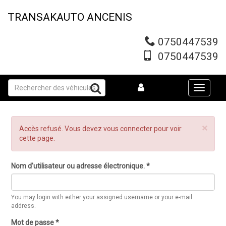
Aller
au
TRANSAKAUTO ANCENIS
contenu
principal
0750447539
0750447539
Toggle
navigati
×
Message
Accès refusé. Vous devez vous connecter pour voir
d'erreur
cette page.
Nom d'utilisateur ou adresse électronique.
*
You may login with either your assigned username or your e-mail
address.
Mot de passe
*