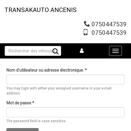
Aller
au
TRANSAKAUTO ANCENIS
contenu
principal
0750447539
0750447539
Toggle
navigati
Nom d'utilisateur ou adresse électronique.
*
You may login with either your assigned username or your e-mail
address.
Mot de passe
*
The password field is case sensitive.