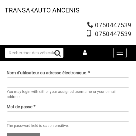
Aller
au
TRANSAKAUTO ANCENIS
contenu
principal
0750447539
0750447539
Toggle
navigati
Nom d'utilisateur ou adresse électronique.
*
You may login with either your assigned username or your e-mail
address.
Mot de passe
*
The password field is case sensitive.